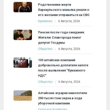
Родственники жертв
барнаульского маньяка узнали о
его желании отправиться на СВО
Криминал
6 Августа, 2026
Пенсия после года ожидания.
Жителю Славгорода помог
депутат Госдумы
Общество
6 Августа, 2026
130 алтайских компаний
добровольно доплатили налоги
после выявления "бумажного
НДС"
Общество
6 Августа, 2026
Алтайские аграрии намолотили
290 тысяч тонн зерна в ходе
уборочной кампании
Сельское Хозяйство