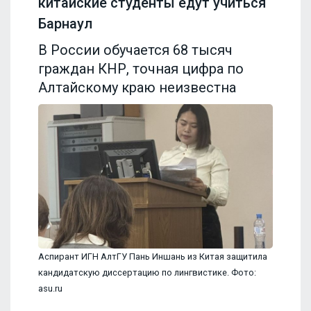
китайские студенты едут учиться
Барнаул
В России обучается 68 тысяч
граждан КНР, точная цифра по
Алтайскому краю неизвестна
Аспирант ИГН АлтГУ Пань Иншань из Китая защитила
кандидатскую диссертацию по лингвистике. Фото:
asu.ru