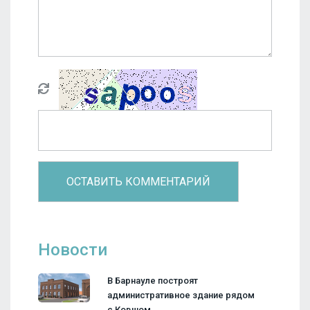
Новости
В Барнауле построят
административное здание рядом
с Ковшом