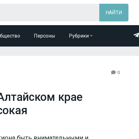
бщество
Персоны
Рубрики
0
 Алтайском крае
сокая
гиона быть внимательными и