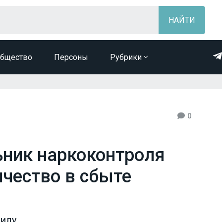
бщество
Персоны
Рубрики
0
ьник наркоконтроля
ичество в сбыте
силу