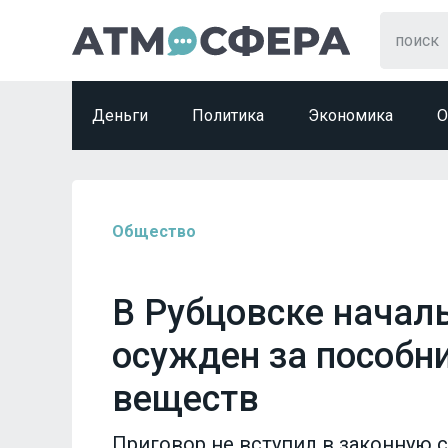
Деньги
Политика
Экономика
О
Общество
В Рубцовске начал
осужден за пособн
веществ
Приговор не вступил в законную 