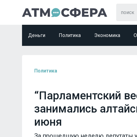
Деньги
Политика
Экономика
О
Политика
“Парламентский ве
занимались алтайс
июня
За прошедшую неделю депутаты уч