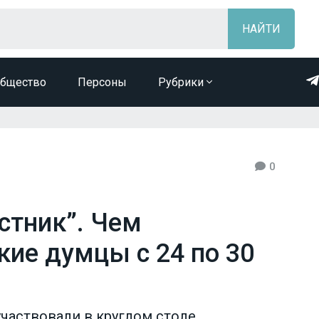
бщество
Персоны
Рубрики
0
стник”. Чем
кие думцы с 24 по 30
аствовали в круглом столе,