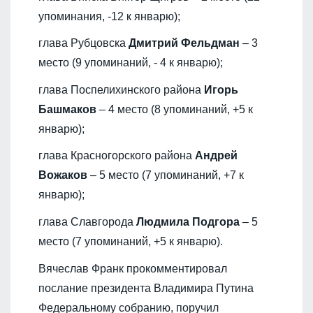
упоминания, -12 к январю);
глава Рубцовска
Дмитрий Фельдман
– 3
место (9 упоминаний, - 4 к январю);
глава Поспелихинского района
Игорь
Башмаков
– 4 место (8 упоминаний, +5 к
январю);
глава Красногорского района
Андрей
Вожаков
– 5 место (7 упоминаний, +7 к
январю);
глава Славгорода
Людмила Подгора
– 5
место (7 упоминаний, +5 к январю).
Вячеслав Франк прокомментировал
послание президента Владимира Путина
Федеральному собранию, поручил