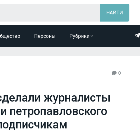
бщество
Персоны
Рубрики
0
сделали журналисты
 и петропавловского
подписчикам