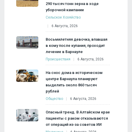
290 тысяч тонн зерна в ходе
уборочной кампании
Сельское Хозяйство
6 Августа, 2026
Восьмилетняя девочка, впавшая
в кому после купания, проходит
лечение в Барнауле
Происшествия
6 Августа, 2026
На снос дома в историческом
центре Барнаула планируют
выделить около 860 тысяч
рублей
Общество
6 Августа, 2026
Опасный тренд. В Алтайском крае
пациенты с раком отказываются
от операций из‑за советов ИИ
Медицина
6 Августа, 2026