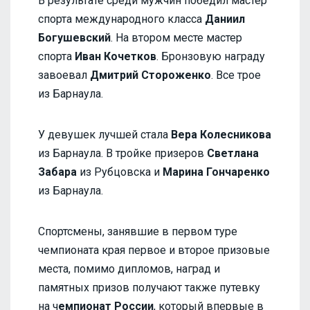
В результате среди мужчин победил мастер
спорта международного класса
Даниил
Богушевский
. На втором месте мастер
спорта
Иван Кочетков
. Бронзовую награду
завоевал
Дмитрий Стороженко
. Все трое
из Барнаула.
У девушек лучшей стала
Вера Колесникова
из Барнаула. В тройке призеров
Светлана
Забара
из Рубцовска и
Марина Гончаренко
из Барнаула.
Спортсмены, занявшие в первом туре
чемпионата края первое и второе призовые
места, помимо дипломов, наград и
памятных призов получают также путевку
на ч
емпионат России
, который впервые в