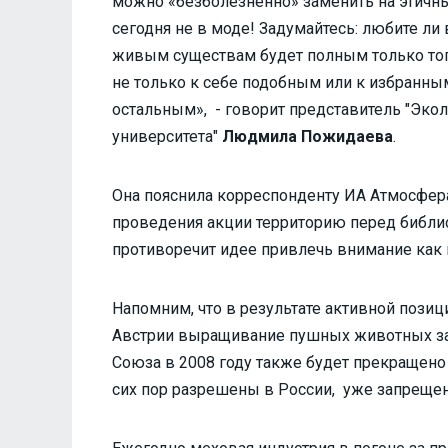
можно «безболезненно» заменить на этич
сегодня не в моде! Задумайтесь: любите л
живым существам будет полным только тог
не только к себе подобным или к избранным
остальным», - говорит представитель "Экол
университета"
Людмила Пожидаева
.
Она пояснила корреспонденту ИА Атмосфера
проведения акции территорию перед библи
противоречит идее привлечь внимание как
Напомним, что в результате активной позиц
Австрии выращивание пушных животных за
Союза в 2008 году также будет прекращен
сих пор разрешены в России, уже запрещено